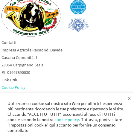
Contatti
Impresa Agricola Raimondi Davide
Cascina Comunità, 1
28064 Carpignano Sesia
P.I. 01667890030
Link Utili
Cookie Policy
Privacy Policy
×
Club Italiano Bleu De Gascogne
Utilizziamo i cookie sul nostro sito Web per offrirti l'esperienza
più pertinente ricordando le tue preferenze e ripetendo le visite.
Cliccando "ACCETTO TUTTI", acconsenti all'uso di TUTTI i
cookie secondo la nostra
cookie policy
. Tuttavia, puoi visitare
"Impostazioni cookie" qui accanto per fornire un consenso
controllato.
Impresa Agricola Raimondi Davide - Cascina Comunità 1 - 28064